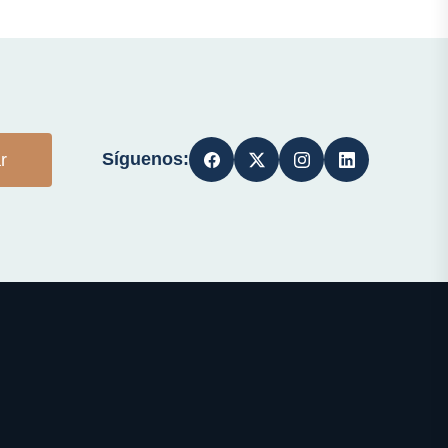
Síguenos:
r