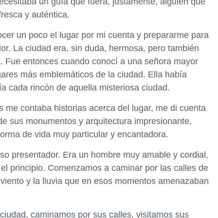
 necesitaba un guía que fuera, justamente, alguien que
fresca y auténtica.
ocer un poco el lugar por mi cuenta y prepararme para
dor. La ciudad era, sin duda, hermosa, pero también
aba. Fue entonces cuando conocí a una señora mayor
gares más emblemáticos de la ciudad. Ella había
ocía cada rincón de aquella misteriosa ciudad.
s me contaba historias acerca del lugar, me di cuenta
 de sus monumentos y arquitectura impresionante,
orma de vida muy particular y encantadora.
oso presentador. Era un hombre muy amable y cordial,
el principio. Comenzamos a caminar por las calles de
l viento y la lluvia que en esos momentos amenazaban
 ciudad, caminamos por sus calles, visitamos sus