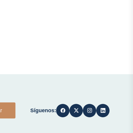
Síguenos:
r